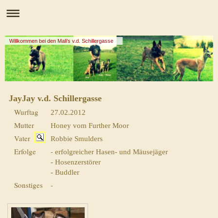
Willkommen bei den Mali's v.d. Schillergasse
JayJay v.d. Schillergasse
Wurftag
27.02.2012
Mutter
Honey vom Further Moor
Vater
Robbie Smulders
Erfolge
-
erfolgreicher Hasen- und Mäusejäger
-
Hosenzerstörer
-
Buddler
Sonstiges
-